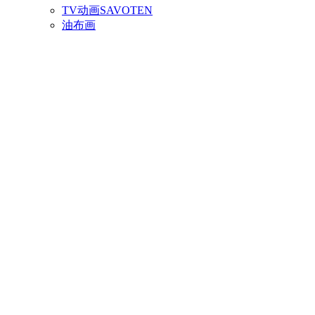
TV动画SAVOTEN
油布画