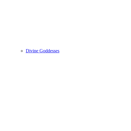
Divine Goddesses