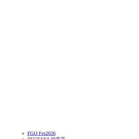
FGO Fes2026