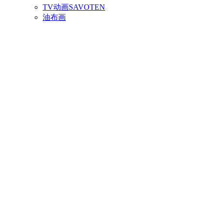
TV动画SAVOTEN
油布画