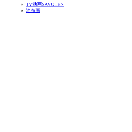
TV动画SAVOTEN
油布画