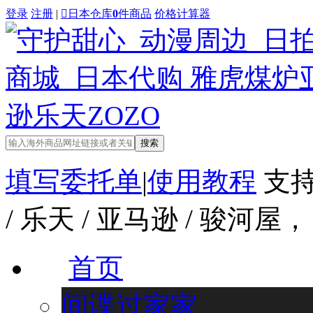
登录
注册
|

日本仓库
0
件商品
价格计算器
搜索
填写委托单
|
使用教程
支持
/ 乐天 / 亚马逊 / 骏
首页
间谍过家家