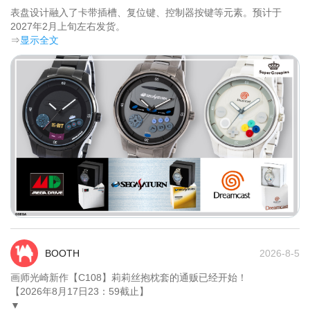
表盘设计融入了卡带插槽、复位键、控制器按键等元素。预计于
2027年2月上旬左右发货。	
⇒
显示全文
BOOTH
2026-8-5
画师光崎新作【C108】莉莉丝抱枕套的通贩已经开始！

【2026年8月17日23：59截止】

▼
