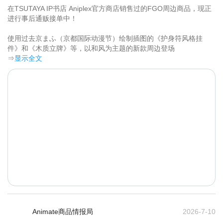
在TSUTAYA IP书店 Aniplex官方商店销售过的FGO周边商品，现正
进行事后通贩接单中！

使用过去京まふ（京都国际动漫节）绘制插图的《护身符风格挂
件》和《木质立牌》等，以和风为主题的新款周边登场	
⇒
显示全文
Animate商品情报局
2026-7-10