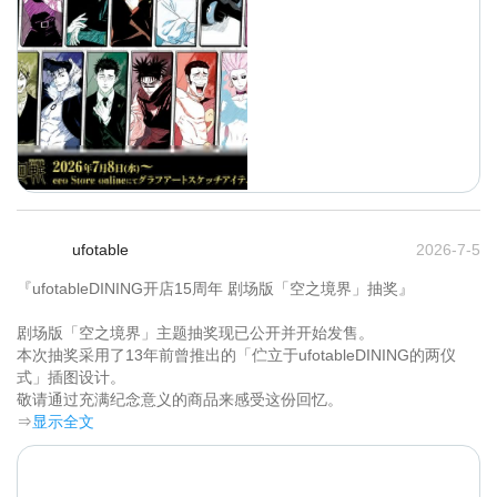
ufotable
2026-7-5
『ufotableDINING开店15周年 剧场版「空之境界」抽奖』

剧场版「空之境界」主题抽奖现已公开并开始发售。

本次抽奖采用了13年前曾推出的「伫立于ufotableDINING的两仪
式」插图设计。

敬请通过充满纪念意义的商品来感受这份回忆。	
⇒
显示全文