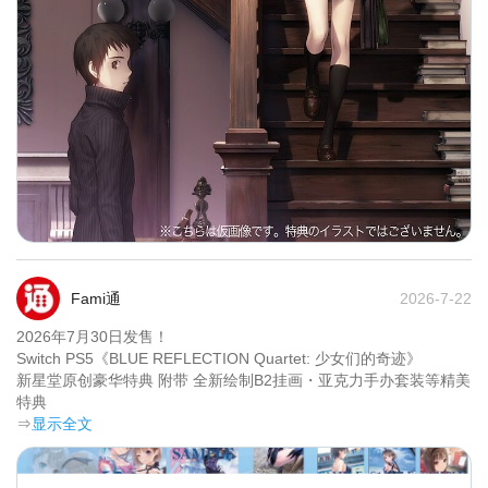
Fami通
2026-7-22
2026年7月30日发售！

Switch PS5《BLUE REFLECTION Quartet: 少女们的奇迹》 

新星堂原创豪华特典 附带 全新绘制B2挂画・亚克力手办套装等精美
特典	
⇒
显示全文