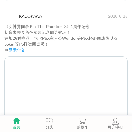
KADOKAWA
2026-6-25
《女神异闻录５：The Phantom X》1周年纪念

初音未来＆角色实装纪念周边登场！

追加26种商品，包含P5X主人公Wonder等P5X怪盗团成员以及
Joker等P5怪盗团成员！	
⇒
显示全文
首页
分类
购物车
用户中心