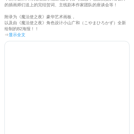
的插画师们送上的完结贺词、主线剧本作家团队的座谈会等！

附录为《魔法使之夜》豪华艺术画板，

以及由《魔法使之夜》角色设计小山广和（こやまひろかず）全新
绘制的B2海报！！	
⇒
显示全文