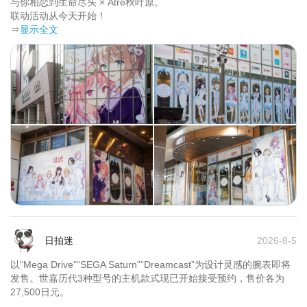
与你相恋到生命尽头 × Atre秋叶原。

联动活动从今天开始！	
⇒
显示全文
日拍迷
2026-8-5
以“Mega Drive”“SEGA Saturn”“Dreamcast”为设计灵感的腕表即将
发售。世嘉历代3种型号的主机款式现已开始接受预约，售价各为
27,500日元。
