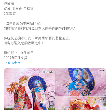
绫波丽

式波·明日香·兰格雷

2体套装

【2体套装为本网站限定】

附赠能华丽衬托两位日本人偶手办的“特制屏风”

传统技艺编织出的，娇美而华丽的着物姿态。

请务必迎入您的收藏之中♪

预约截止：9月15日

2027年7月发货	
⇒
显示全文