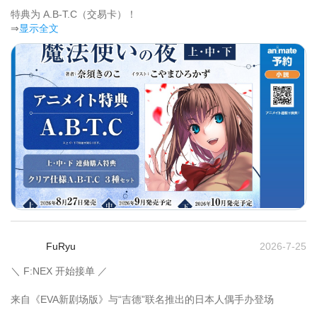
特典为 A.B-T.C（交易卡）！	
⇒
显示全文
FuRyu
2026-7-25
＼ F:NEX 开始接单 ／

来自《EVA新剧场版》与“吉德”联名推出的日本人偶手办登场
