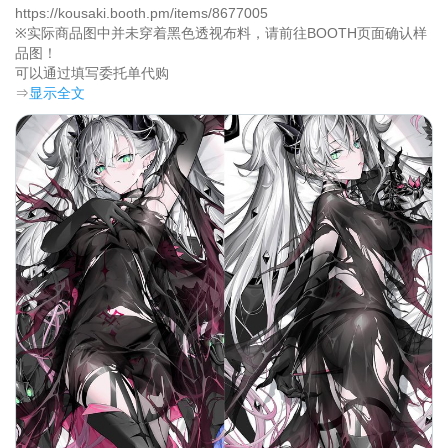
https://kousaki.booth.pm/items/8677005

※实际商品图中并未穿着黑色透视布料，请前往BOOTH页面确认样
品图！

可以通过填写委托单代购	
⇒
显示全文